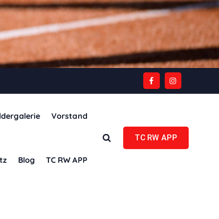
ldergalerie
Vorstand
TC RW APP
tz
Blog
TC RW APP