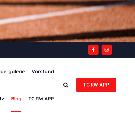
ldergalerie
Vorstand
TC RW APP
tz
Blog
TC RW APP