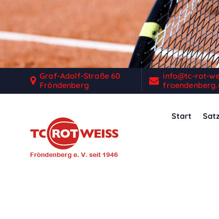
Z
u
m
I
n
h
Graf-Adolf-Straße 60
info@tc-rot-we
a
Fröndenberg
froendenberg.
l
t
Start
Sat
s
p
r
i
n
g
e
n