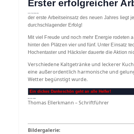
Erster erfolgreicher A
Liebe Tennisfreunde,
der erste Arbeitseinsatz des neuen Jahres liegt je
durchschlagender Erfolg!
Mit viel Freude und noch mehr Energie rodeten a
hinter den Plätzen vier und fünf. Unter Einsatz 
Hochentaster und Häcksler dauerte die Aktion nic
Verschiedene Kaltgetränke und leckerer Kuc
eine außerordentlich harmonische und gelung
Wetter begünstigt wurde.
Ein dickes Dankeschön geht an alle Helfer!
Herzliche Grüße
Thomas Ellerkmann – Schriftführer
Bildergalerie: