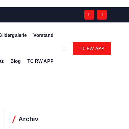
Bildergalerie
Vorstand
TC RW APP
tz
Blog
TC RW APP
Archiv