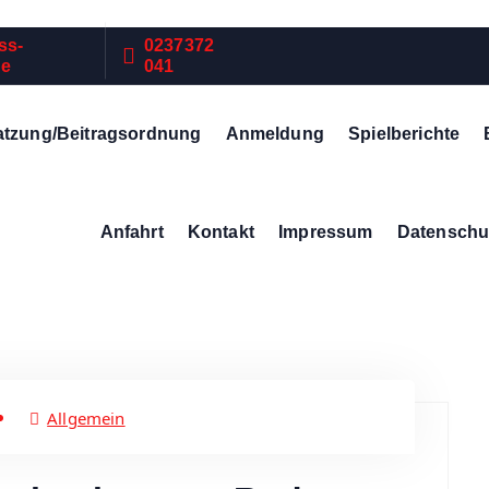
ss-
0237372
de
041
atzung/Beitragsordnung
Anmeldung
Spielberichte
Anfahrt
Kontakt
Impressum
Datenschu
Allgemein