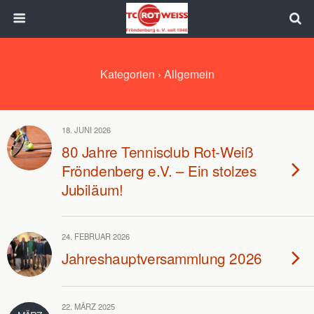
Kategorien ›
Allgemein
18. JUNI 2026
80 Jahre Tennisclub Rot-Weiß
Fröndenberg e.V. – Ein stolzes
Jubiläum!
24. FEBRUAR 2026
Jahreshauptversammlung 2026
22. MÄRZ 2025