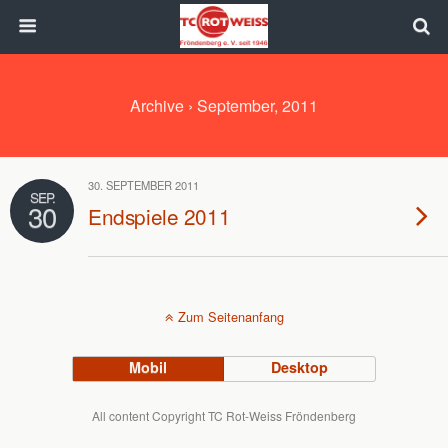
Archive › September, 2011
30. SEPTEMBER 2011
SEP.
30
Endspiele 2011
Zum Seitenanfang
Mobil
Desktop
All content Copyright TC Rot-Weiss Fröndenberg