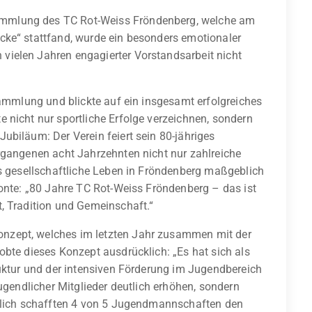
mmlung des TC Rot-Weiss Fröndenberg, welche am
cke“ stattfand, wurde ein besonders emotionaler
ielen Jahren engagierter Vorstandsarbeit nicht
sammlung und blickte auf ein insgesamt erfolgreiches
 nicht nur sportliche Erfolge verzeichnen, sondern
ubiläum: Der Verein feiert sein 80-jähriges
rgangenen acht Jahrzehnten nicht nur zahlreiche
as gesellschaftliche Leben in Fröndenberg maßgeblich
tonte: „80 Jahre TC Rot-Weiss Fröndenberg – das ist
, Tradition und Gemeinschaft.“
nzept, welches im letzten Jahr zusammen mit der
bte dieses Konzept ausdrücklich: „Es hat sich als
ruktur und der intensiven Förderung im Jugendbereich
jugendlicher Mitglieder deutlich erhöhen, sondern
chlich schafften 4 von 5 Jugendmannschaften den