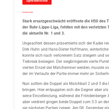
Spielberichte
Drei Matchbälle vergeben
Stark ersatzgeschwächt eröffnete die H50 des 
der Ruhr-Lippe-Liga, fehlten mit den verletzt
die aktuelle Nr. 1 und 3.
Ungeachtet dessen präsentierte sich der Kader rei
Dirk Huhn und Hans-Dieter Hoffmann, winterliche
konnte sich nach verlorenem Satz steigern und s
Tiebreak besiegen. Der siegbringende vierte Pun
vierten Einzel der Matchwinner werden, musste 
der im Verlaufe der Partie immer mehr an Sicherh
Nun sollten die Doppel als Matchball 2 und 3 di
bringen. Hier entpuppten sich die Gegner aber al
seine Einzelleistung, während die Fröndenberger 
aber verdient gingen beide Doppel zum 3:3 an d
sie nächsten Partien zeigen. Am 08. Dezember st