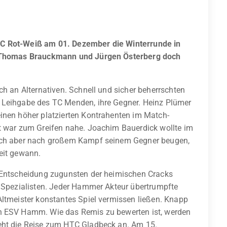
TC Rot-Weiß am 01. Dezember die Winterrunde in
en Thomas Brauckmann und Jürgen Österberg doch
ch an Alternativen. Schnell und sicher beherrschten
 Leihgabe des TC Menden, ihre Gegner. Heinz Plümer
einen höher platzierten Kontrahenten im Match-
kt war zum Greifen nahe. Joachim Bauerdick wollte im
sich aber nach großem Kampf seinem Gegner beugen,
eit gewann.
e Entscheidung zugunsten der heimischen Cracks
s Spezialisten. Jeder Hammer Akteur übertrumpfte
Altmeister konstantes Spiel vermissen ließen. Knapp
en ESV Hamm. Wie das Remis zu bewerten ist, werden
eht die Reise zum HTC Gladbeck an. Am 15.