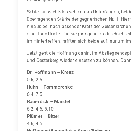
Schier aussichtslos schien das Unterfangen, be
überragenden Stärke der gegnerischen Nr. 1. Hie
hinaus bei nachlassender Kraft der Gelsenkirchene
eine Tür öffnete. Die siegbringend zu durchschre
im Hintertreffen, rafften sich beide auf, nur um 
Jetzt geht die Hoffnung dahin, im Abstiegsendsp
und Oesterberg wieder einsetzen zu können. Dann 
Dr. Hoffmann – Kreuz
0:6, 2:6
Huhn – Pommerenke
6:4, 7:5
Bauerdick – Mandel
6:2, 4:6, 5:10
Plümer – Bitter
4:6, 4:6
Hoffmann/Bauerdick – Kreuz/Schwarz