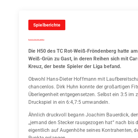
Spielberichte
Bis zum Schluss Paroli geboten
Die H50 des TC Rot-Weiß-Fröndenberg hatte a
Weiß-Grün zu Gast, in deren Reihen sich mit Ca
Kreuz, der beste Spieler der Liga befand.
Obwohl Hans-Dieter Hoffmann mit Laufbereitschaf
chancenlos. Dirk Huhn konnte der großartigen Fit
Überlegenheit entgegensetzen. Selbst ein 3:5 im 
Druckspiel in ein 6:4,7:5 umwandeln.
Ähnlich druckvoll begann Joachim Bauerdick, de
„jemand den Stecker rausgezogen hat“ nach bis da
eigentlich auf Augenhöhe seines Kontrahenten, d
Punkte gelangen.