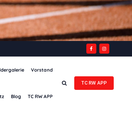
ldergalerie
Vorstand
TC RW APP
tz
Blog
TC RW APP