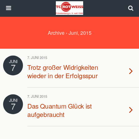
Archive › Juni, 2015
7. JUNI 2015
JUNI
7
Trotz großer Widrigkeiten
wieder in der Erfolgsspur
7. JUNI 2015
JUNI
7
Das Quantum Glück ist
aufgebraucht