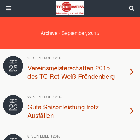
Archive › September, 2015
25. SEPTEMBER 2015
SEP.
25
Vereinsmeisterschaften 2015
des TC Rot-Weiß-Fröndenberg
22. SEPTEMBER 2015
SEP.
22
Gute Saisonleistung trotz
Ausfällen
8. SEPTEMBER 2015
SEP.