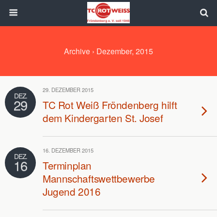
Archive › Dezember, 2015
29. DEZEMBER 2015
DEZ.
29
TC Rot Weiß Fröndenberg hilft
dem Kindergarten St. Josef
16. DEZEMBER 2015
DEZ.
16
Terminplan
Mannschaftswettbewerbe
Jugend 2016