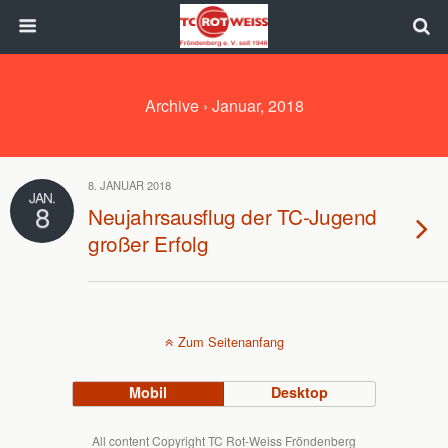
Archive › Januar, 2018
8. JANUAR 2018
JAN.
8
Neujahrsausflug der TC-Jugend
großer Erfolg
Zum Seitenanfang
Mobil
Desktop
All content Copyright TC Rot-Weiss Fröndenberg