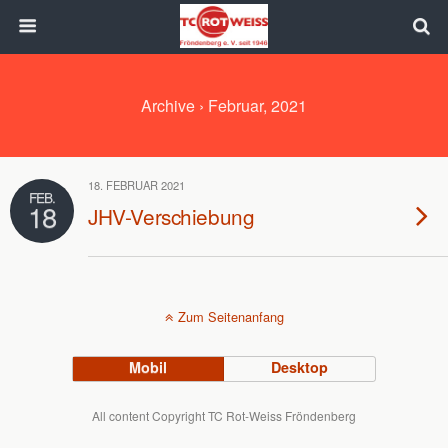
Archive › Februar, 2021
18. FEBRUAR 2021
FEB.
18
JHV-Verschiebung
Zum Seitenanfang
Mobil
Desktop
All content Copyright TC Rot-Weiss Fröndenberg