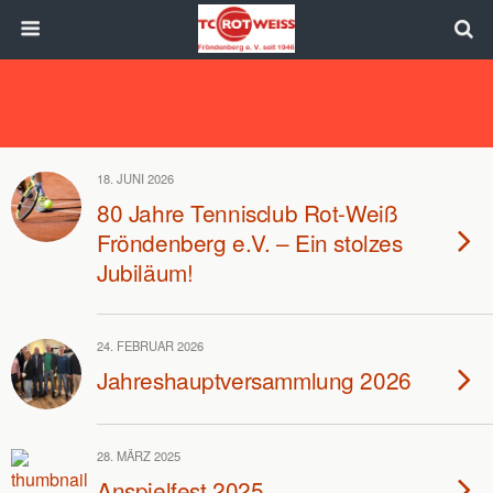
18. JUNI 2026
80 Jahre Tennisclub Rot-Weiß
Fröndenberg e.V. – Ein stolzes
Jubiläum!
24. FEBRUAR 2026
Jahreshauptversammlung 2026
28. MÄRZ 2025
Anspielfest 2025