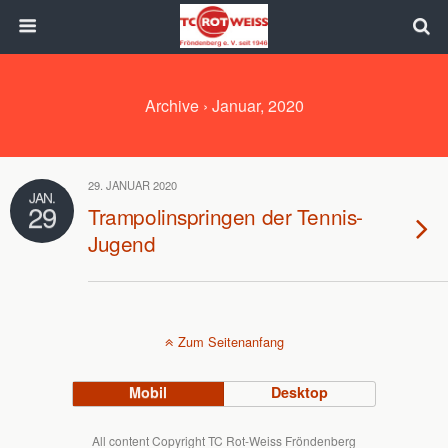
Archive › Januar, 2020
29. JANUAR 2020
JAN.
29
Trampolinspringen der Tennis-
Jugend
Zum Seitenanfang
Mobil
Desktop
All content Copyright TC Rot-Weiss Fröndenberg