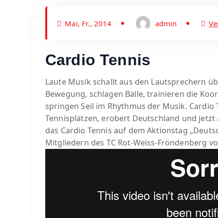
Mai, Fr., 2014
admin
Ve
Cardio Tennis
Laute Musik schallt aus den Lautsprechern über
Bewegung, schlagen Bälle, trainieren die Ko
springen Seil im Rhythmus der Musik. Cardio 
Tennisplätzen, erobert Deutschland und jetzt
das Cardio Tennis auf dem Aktionstag „Deuts
Mitgliedern des TC Rot-Weiss-Fröndenberg vo