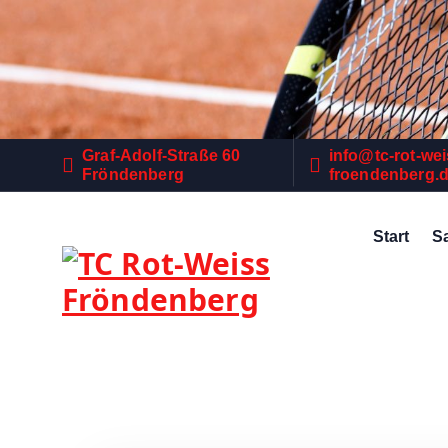
Z
u
m
I
n
h
Graf-Adolf-Straße 60
info@tc-rot-wei
a
Fröndenberg
froendenberg.
l
t
s
Start
S
p
r
i
n
g
e
n