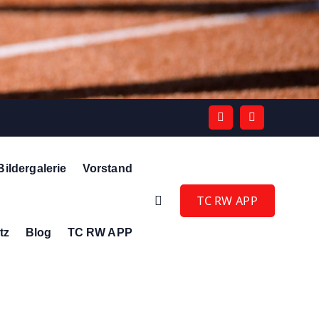
Bildergalerie
Vorstand
TC RW APP
tz
Blog
TC RW APP