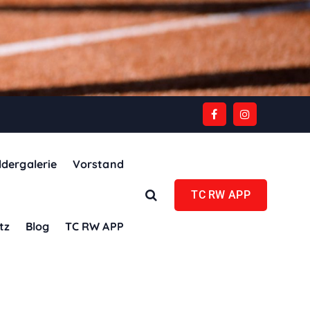
ldergalerie
Vorstand
TC RW APP
tz
Blog
TC RW APP