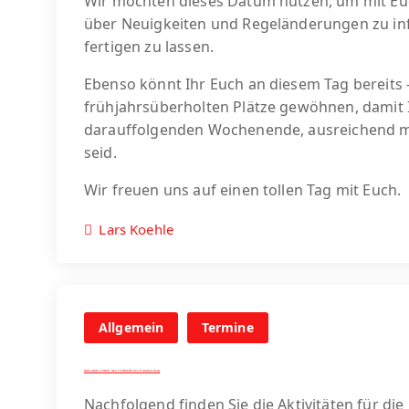
Wir möchten dieses Datum nutzen, um mit Eu
über Neuigkeiten und Regeländerungen zu in
fertigen zu lassen.
Ebenso könnt Ihr Euch an diesem Tag bereits –
frühjahrsüberholten Plätze gewöhnen, damit I
darauffolgenden Wochenende, ausreichend mi
seid.
Wir freuen uns auf einen tollen Tag mit Euch.
Lars Koehle
Allgemein
Termine
Aktivitäten 2015 des TC-Rot-Weiss Fröndenberg
Nachfolgend finden Sie die Aktivitäten für di