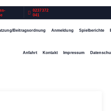
ss-
0237372
de
041
atzung/Beitragsordnung
Anmeldung
Spielberichte
Anfahrt
Kontakt
Impressum
Datenschu