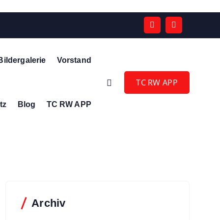
Bildergalerie
Vorstand
TC RW APP
tz
Blog
TC RW APP
Archiv