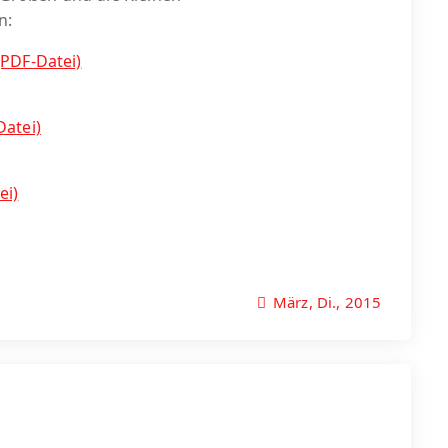
n:
PDF-Datei)
atei)
ei)
März, Di., 2015