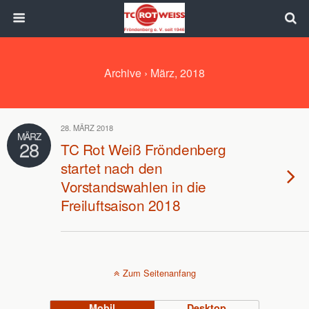
Archive › März, 2018
28. MÄRZ 2018
MÄRZ
28
TC Rot Weiß Fröndenberg
startet nach den
Vorstandswahlen in die
Freiluftsaison 2018
Zum Seitenanfang
Mobil
Desktop