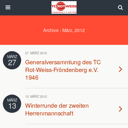
Archive › März, 2012
27. MÄRZ 2012
MÄRZ
27
Generalversammlung des TC
Rot-Weiss-Fröndenberg e.V.
1946
13. MÄRZ 2012
MÄRZ
13
Winterrunde der zweiten
Herrenmannschaft