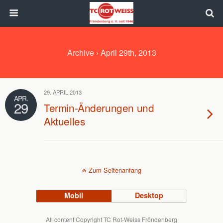
Archive › April 29th, 2013
29. APRIL 2013
APR.
29
Termin-Änderungen und
Aktuelles
Zum Seitenanfang
Mobil
Desktop
All content Copyright TC Rot-Weiss Fröndenberg