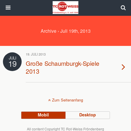
Archive › Juli 19th, 2013
19. JULI 2013
JULI
19
Große Schaumburgk-Spiele
2013
Zum Seitenanfang
Mobil
Desktop
All content Copyright TC Rot-Weiss Fröndenberg