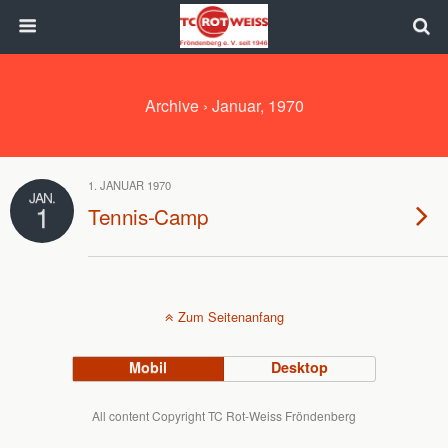
Archive › Januar, 1970
1. JANUAR 1970
JAN.
1
Tennis-Camp
Zum Seitenanfang
Mobil
Desktop
All content Copyright TC Rot-Weiss Fröndenberg