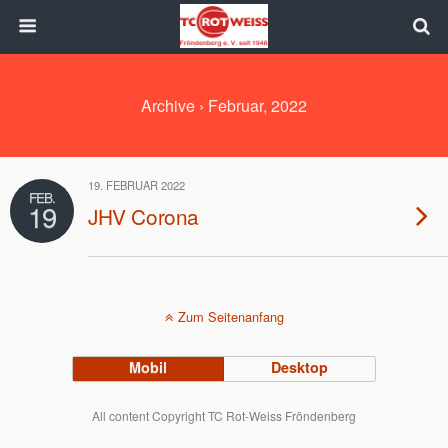
Archive › Februar, 2022
19. FEBRUAR 2022
FEB.
19
JHV Corona
Zum Seitenanfang
Mobil
Desktop
All content Copyright TC Rot-Weiss Fröndenberg