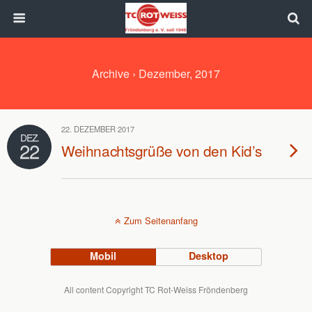
Archive › Dezember, 2017
22. DEZEMBER 2017
DEZ.
22
Weihnachtsgrüße von den Kid’s
Zum Seitenanfang
Mobil
Desktop
All content Copyright TC Rot-Weiss Fröndenberg