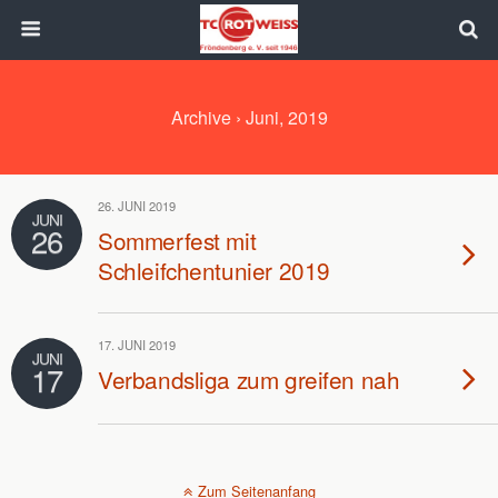
Archive › Juni, 2019
26. JUNI 2019
JUNI
26
Sommerfest mit
Schleifchentunier 2019
17. JUNI 2019
JUNI
17
Verbandsliga zum greifen nah
Zum Seitenanfang